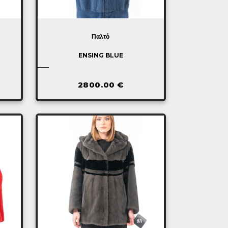
Παλτό
ENSING BLUE
2800.00
€