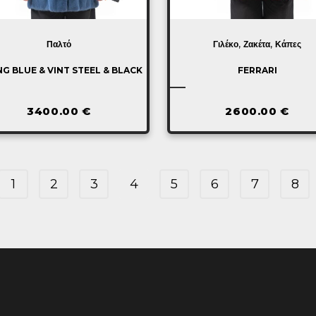
,
,
Παλτό
Γιλέκο
Ζακέτα
Κάπες
NG BLUE & VINT STEEL & BLACK
FERRARI
3400.00
€
2600.00
€
1
2
3
4
5
6
7
8