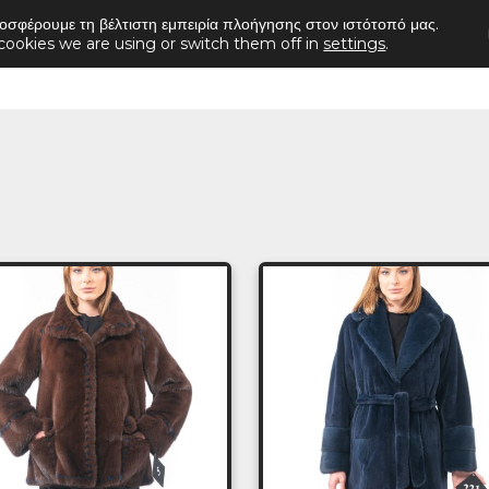
οσφέρουμε τη βέλτιστη εμπειρία πλοήγησης στον ιστότοπό μας.
cookies we are using or switch them off in
settings
.
Αρχική
Ζακέτα
Παλτό
Γιλέκο
Κάπες