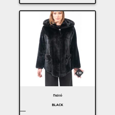
Παλτό
BLACK