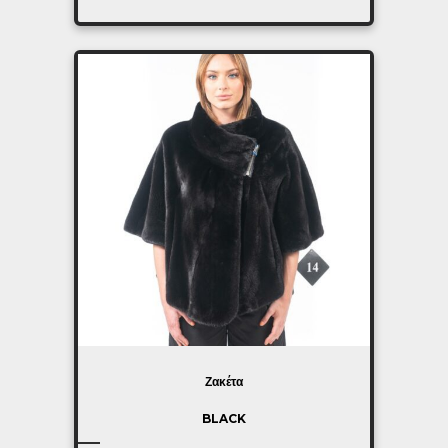
Ζακέτα
BLACK