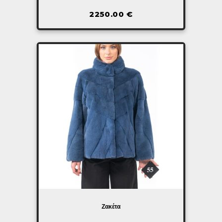
2250.00
€
Ζακέτα