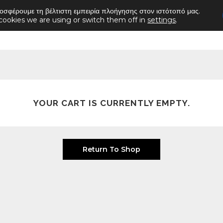
οσφέρουμε τη βέλτιστη εμπειρία πλοήγησης στον ιστότοπό μας.
cookies we are using or switch them off in
settings
.
Home
Jacket
Coat
Vest
Capes
YOUR CART IS CURRENTLY EMPTY.
Return To Shop