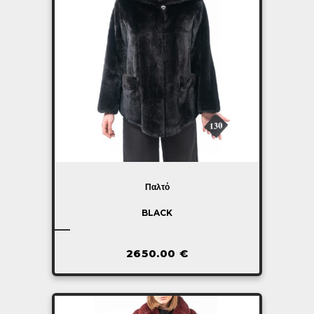
Παλτό
BLACK
2650.00
€