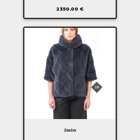
2350.00
€
Ζακέτα