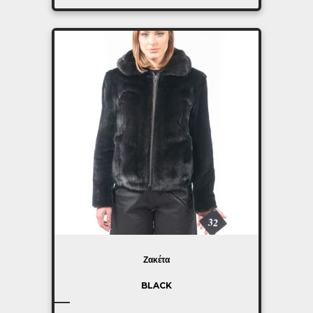
Ζακέτα
BLACK