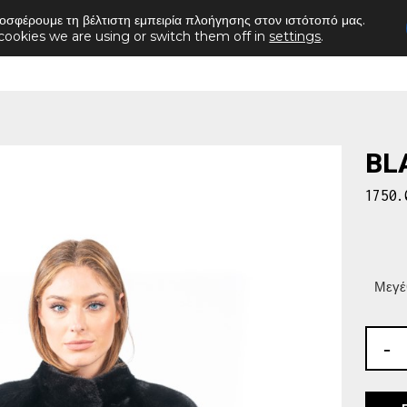
οσφέρουμε τη βέλτιστη εμπειρία πλοήγησης στον ιστότοπό μας.
cookies we are using or switch them off in
settings
.
Αρχική
Ζακέτα
Παλτό
Γιλέκο
Κάπες
BL
1750
Μεγέ