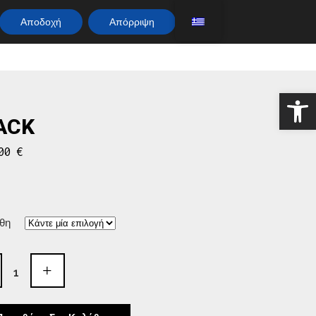
Αποδοχή
Απόρριψη
Αν
ACK
.00
€
θη